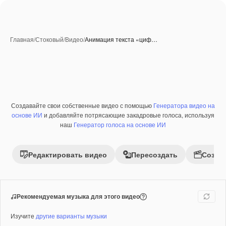
Главная
/
Стоковый
/
Видео
/
Анимация текста «циф…
Созданные при помощи ИИ
Создавайте свои собственные видео с помощью
Генератора видео на
Премиум
основе ИИ
и добавляйте потрясающие закадровые голоса, используя
наш
Генератор голоса на основе ИИ
Редактировать видео
Пересоздать
Созда
Рекомендуемая музыка для этого видео
Изучите
другие варианты музыки