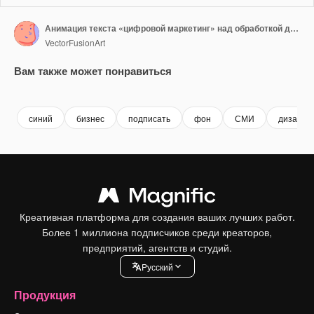
Анимация текста «цифровой маркетинг» над обработкой данных на синем фоне
VectorFusionArt
Вам также может понравиться
Premium
Premium
Сгенерировано с помощью ИИ
Premium
Premium
Сгенериров
синий
бизнес
подписать
фон
СМИ
дизайн
Креативная платформа для создания ваших лучших работ.
Более 1 миллиона подписчиков среди креаторов,
предприятий, агентств и студий.
Pусский
Продукция