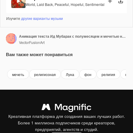
World
,
Laid Back
,
Peaceful
,
Hopeful
,
Sentimental
Изучите
другие варианты музыки
Анимация текста Ид Мубарак с полумесяцем и мечетью на фоне с фонарями и звездами
VectorFusionArt
Вам также может понравиться
Premium
Premium
Сгенерировано с помощью ИИ
Premium
Premium
мечеть
религиозная
Луна
фон
религия
куль
Креативная платформа для создания ваших лучших работ.
Более 1 миллиона подписчиков среди креаторов,
предприятий, агентств и студий.