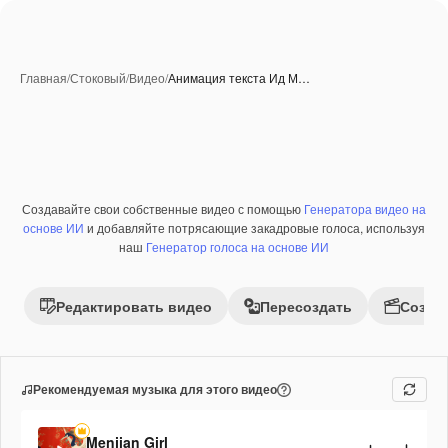
Главная
/
Стоковый
/
Видео
/
Анимация текста Ид М…
Созданные при помощи ИИ
Создавайте свои собственные видео с помощью
Генератора видео на
Премиум
основе ИИ
и добавляйте потрясающие закадровые голоса, используя
наш
Генератор голоса на основе ИИ
Редактировать видео
Пересоздать
Созда
Рекомендуемая музыка для этого видео
Menjian Girl