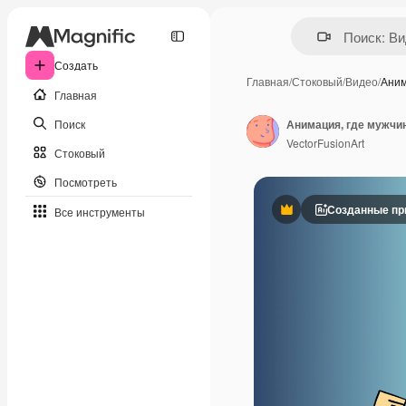
Создать
Главная
/
Стоковый
/
Видео
/
Аним
Главная
Поиск
Анимация, где мужчин
VectorFusionArt
Стоковый
Посмотреть
Созданные пр
Все инструменты
Премиум