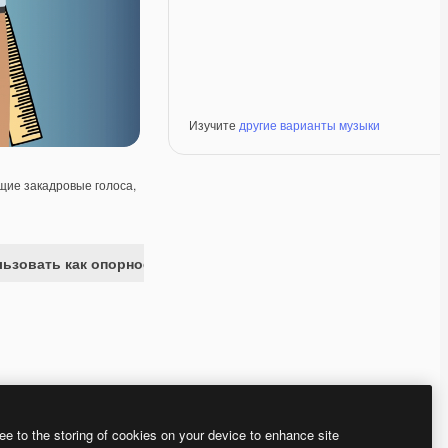
Изучите
другие варианты музыки
ие закадровые голоса,
ьзовать как опорное изображение
Premium
Premium
Сгенерировано с помощью ИИ
Premium
Premium
ee to the storing of cookies on your device to enhance site