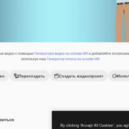
ные видео с помощью
Генератора видео на основе ИИ
и добавляйте потрясающ
используя наш
Генератор голоса на основе ИИ
ео
Пересоздать
Создать видеопроект
Испол
виться
 помощью ИИ
Premium
Premium
Сгенерировано с помощью ИИ
By clicking “Accept All Cookies”, you agr