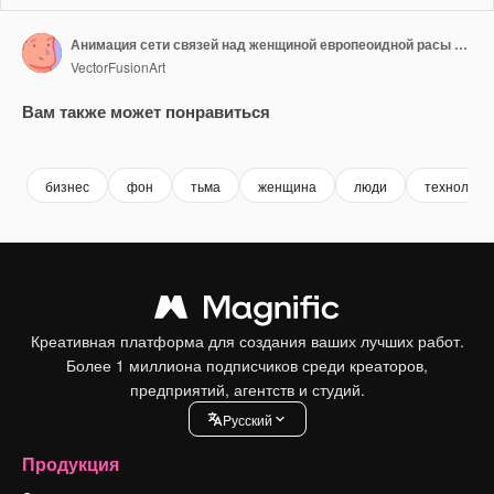
Анимация сети связей над женщиной европеоидной расы на темном фоне.
VectorFusionArt
Вам также может понравиться
Premium
Premium
Сгенерировано с помощью ИИ
Premium
Premium
Сгенериров
бизнес
фон
тьма
женщина
люди
технологи
Креативная платформа для создания ваших лучших работ.
Более 1 миллиона подписчиков среди креаторов,
предприятий, агентств и студий.
Pусский
Продукция