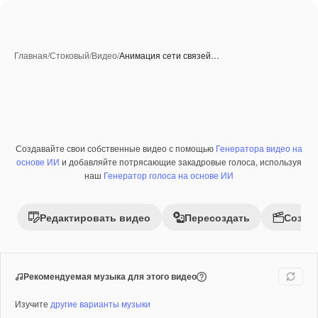
Главная
/
Стоковый
/
Видео
/
Анимация сети связей…
Созданные при помощи ИИ
Создавайте свои собственные видео с помощью
Генератора видео на
Премиум
основе ИИ
и добавляйте потрясающие закадровые голоса, используя
наш
Генератор голоса на основе ИИ
Редактировать видео
Пересоздать
Созда
Рекомендуемая музыка для этого видео
Изучите
другие варианты музыки