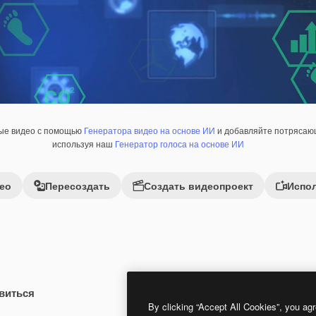
ные видео с помощью
Генератора видео на основе ИИ
и добавляйте потрясающ
используя наш
Генератор голоса на основе ИИ
ео
Пересоздать
Создать видеопроект
Испол
виться
Premium
Premium
By clicking “Accept All Cookies”, you agr