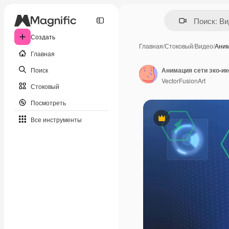
Создать
Главная
/
Стоковый
/
Видео
/
Аним
Главная
Поиск
Анимация сети эко-ик
VectorFusionArt
Стоковый
Посмотреть
Все инструменты
Премиум