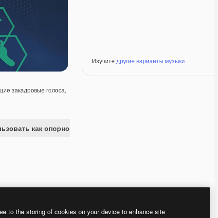
Изучите
другие варианты музыки
ие закадровые голоса,
ьзовать как опорное изображение
Premium
Premium
Premium
Premium
Сгенерировано с
ee to the storing of cookies on your device to enhance site