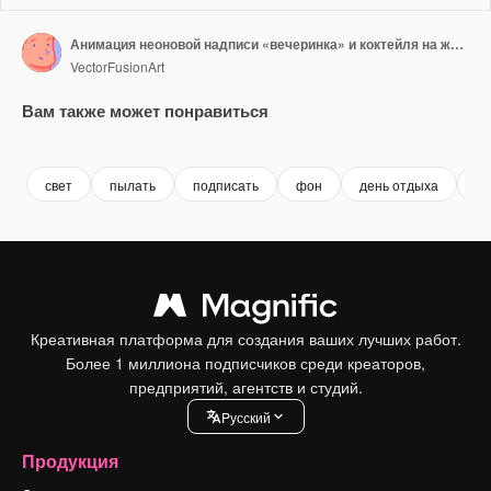
Анимация неоновой надписи «вечеринка» и коктейля на желтом фоне
VectorFusionArt
Вам также может понравиться
Premium
Premium
Premium
Premium
свет
пылать
подписать
фон
день отдыха
не
Креативная платформа для создания ваших лучших работ.
Более 1 миллиона подписчиков среди креаторов,
предприятий, агентств и студий.
Pусский
Продукция