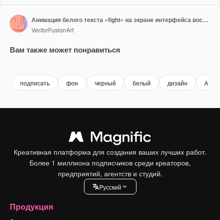
Анимация белого текста «fight» на экране интерфейса воспроизведения видео с помехами, на черном фоне.
VectorFusionArt
Вам также может понравиться
Premium
Premium
Сгенерировано с помощью ИИ
Premium
Premium
Сгенериров
подписать
фон
черный
белый
дизайн
Анно
Креативная платформа для создания ваших лучших работ.
Более 1 миллиона подписчиков среди креаторов,
предприятий, агентств и студий.
Pусский
Продукция