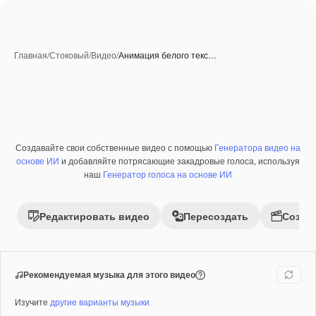
Главная
/
Стоковый
/
Видео
/
Анимация белого текс…
Созданные при помощи ИИ
Создавайте свои собственные видео с помощью
Генератора видео на
Премиум
основе ИИ
и добавляйте потрясающие закадровые голоса, используя
наш
Генератор голоса на основе ИИ
Редактировать видео
Пересоздать
Созда
Рекомендуемая музыка для этого видео
Изучите
другие варианты музыки