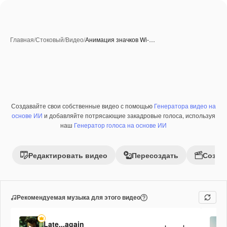
Главная
/
Стоковый
/
Видео
/
Анимация значков Wi-…
Созданные при помощи ИИ
Создавайте свои собственные видео с помощью
Генератора видео на
Премиум
основе ИИ
и добавляйте потрясающие закадровые голоса, используя
наш
Генератор голоса на основе ИИ
Редактировать видео
Пересоздать
Созда
Рекомендуемая музыка для этого видео
Late...again