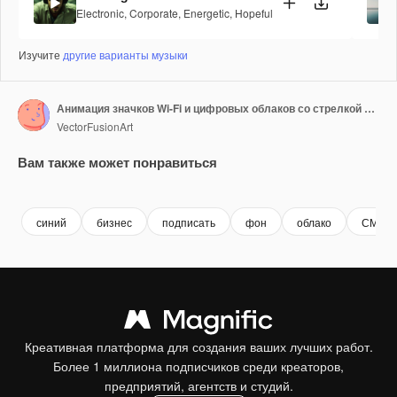
Electronic
,
Corporate
,
Energetic
,
Hopeful
Изучите
другие варианты музыки
Анимация значков Wi-Fi и цифровых облаков со стрелкой и растущим процентом на синем фоне
VectorFusionArt
Вам также может понравиться
Premium
Premium
Сгенерировано с помощью ИИ
Premium
Premium
Сгенериров
синий
бизнес
подписать
фон
облако
СМИ
Креативная платформа для создания ваших лучших работ.
Более 1 миллиона подписчиков среди креаторов,
предприятий, агентств и студий.