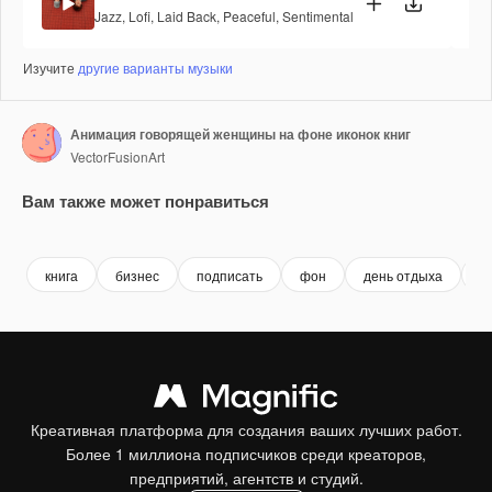
Jazz
,
Lofi
,
Laid Back
,
Peaceful
,
Sentimental
Изучите
другие варианты музыки
Анимация говорящей женщины на фоне иконок книг
VectorFusionArt
Вам также может понравиться
Premium
Premium
Premium
Premium
Сгенериров
книга
бизнес
подписать
фон
день отдыха
и
Креативная платформа для создания ваших лучших работ.
Более 1 миллиона подписчиков среди креаторов,
предприятий, агентств и студий.