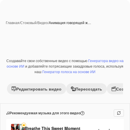
Главная
/
Стоковый
/
Видео
/
Анимация говорящей ж…
Созданные при помощи ИИ
Создавайте свои собственные видео с помощью
Генератора видео на
Премиум
основе ИИ
и добавляйте потрясающие закадровые голоса, используя
наш
Генератор голоса на основе ИИ
Редактировать видео
Пересоздать
Созда
Рекомендуемая музыка для этого видео
Breathe This Sweet Moment