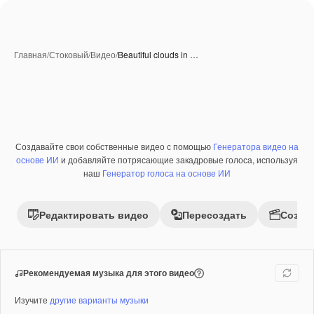
Главная
/
Стоковый
/
Видео
/
Beautiful clouds in …
Создавайте свои собственные видео с помощью
Генератора видео на
Премиум
основе ИИ
и добавляйте потрясающие закадровые голоса, используя
наш
Генератор голоса на основе ИИ
Редактировать видео
Пересоздать
Созда
Рекомендуемая музыка для этого видео
Изучите
другие варианты музыки