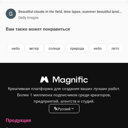
Beautiful clouds in the field, time lapse, summer beautiful landscape, video loop
Getty Images
Вам также может понравиться
Premium
Premium
Premium
Premium
небо
ветер
солнце
природа
небо
лето
Креативная платформа для создания ваших лучших работ.
Более 1 миллиона подписчиков среди креаторов,
предприятий, агентств и студий.
Pусский
Продукция