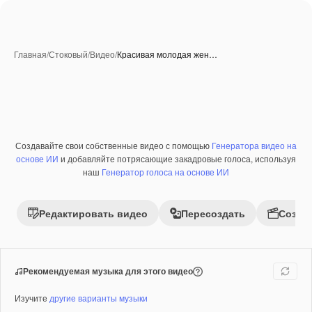
Главная
/
Стоковый
/
Видео
/
Красивая молодая жен…
Создавайте свои собственные видео с помощью
Генератора видео на
Премиум
основе ИИ
и добавляйте потрясающие закадровые голоса, используя
наш
Генератор голоса на основе ИИ
Редактировать видео
Пересоздать
Созда
Рекомендуемая музыка для этого видео
Изучите
другие варианты музыки