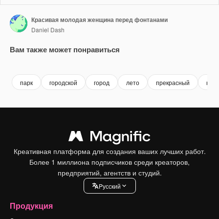
Красивая молодая женщина перед фонтанами
Daniel Dash
Вам также может понравиться
Premium
Premium
Premium
Premium
Сгенериров
парк
городской
город
лето
прекрасный
на о
Креативная платформа для создания ваших лучших работ.
Более 1 миллиона подписчиков среди креаторов,
предприятий, агентств и студий.
Pусский
Продукция