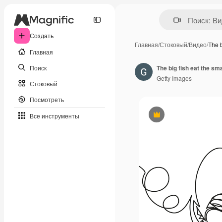
Создать
Главная
/
Стоковый
/
Видео
/
The b
Главная
Поиск
The big fish eat the sma
Getty Images
Стоковый
Посмотреть
Все инструменты
Премиум