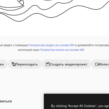
ные видео с помощью
Генератора видео на основе ИИ
и добавляйте потрясающ
используя наш
Генератор голоса на основе ИИ
ео
Пересоздать
Создать видеопроект
Испол
виться
Premium
Premium
Сгенерировано с помощью ИИ
By clicking “Accept All Cookies”, you agr