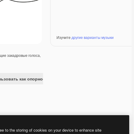
Изучите
другие варианты музыки
ие закадровые голоса,
ьзовать как опорное изображение
Premium
Premium
Premium
Premium
ee to the storing of cookies on your device to enhance site