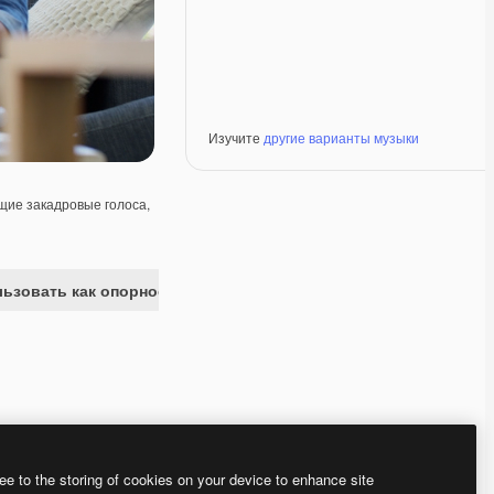
Изучите
другие варианты музыки
ие закадровые голоса,
ьзовать как опорное изображение
Premium
Premium
Premium
Premium
ee to the storing of cookies on your device to enhance site