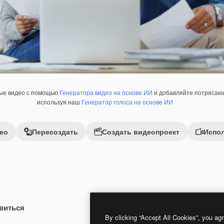
ные видео с помощью
Генератора видео на основе ИИ
и добавляйте потрясающ
используя наш
Генератор голоса на основе ИИ
ео
Пересоздать
Создать видеопроект
Испол
виться
Premium
Premium
By clicking “Accept All Cookies”, you agr