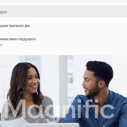
ание прочного фи…
инансового будущего
on