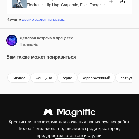
Electronic
,
Hip Hop
,
Corporate
,
Epic
,
Energetic
Изучите
другие варианты музыки
Деловая встреча в процессе
flashmovie
Вам также может понравиться
Premium
Premium
Premium
Premium
бизнес
женщина
офис
корпоративный
сотруднич
Креативная платформа для создания ваших лучших работ.
Более 1 миллиона подписчиков среди креаторов,
предприятий, агентств и студий.