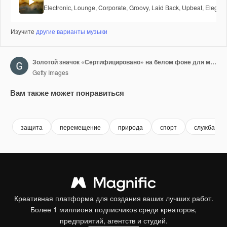
Electronic
,
Lounge
,
Corporate
,
Groovy
,
Laid Back
,
Upbeat
,
Elegant
Изучите
другие варианты музыки
Золотой значок «Сертифицировано» на белом фоне для маркетингового дизайна. Моушн-графика.
Getty Images
Вам также может понравиться
Premium
Premium
Premium
Premium
защита
перемещение
природа
спорт
служба
Креативная платформа для создания ваших лучших работ.
Более 1 миллиона подписчиков среди креаторов,
предприятий, агентств и студий.