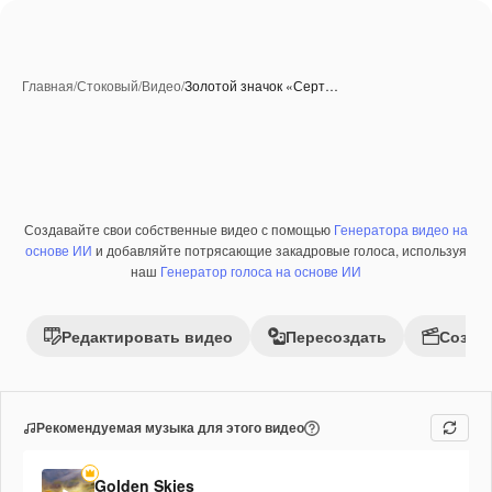
Главная
/
Стоковый
/
Видео
/
Золотой значок «Серт…
Создавайте свои собственные видео с помощью
Генератора видео на
Премиум
основе ИИ
и добавляйте потрясающие закадровые голоса, используя
наш
Генератор голоса на основе ИИ
Редактировать видео
Пересоздать
Созда
Рекомендуемая музыка для этого видео
Golden Skies