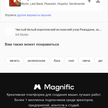
World
,
Laid Back
,
Peaceful
,
Hopeful
,
Sentimental
Изучите
другие варианты музыки
Чистый белый королевский исламский узор Рамадана, зацикленный фон с висячими фонарями и мечетью, праздничный Ид.
Infi Studio
Вам также может понравиться
Premium
Premium
Premium
Premium
мечеть
религиозная
Луна
снег
свеча
день о
Креативная платформа для создания ваших лучших работ.
Более 1 миллиона подписчиков среди креаторов,
предприятий, агентств и студий.