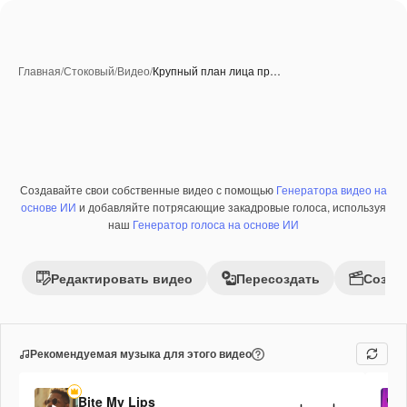
Главная
/
Стоковый
/
Видео
/
Крупный план лица пр…
Создавайте свои собственные видео с помощью
Генератора видео на
Премиум
основе ИИ
и добавляйте потрясающие закадровые голоса, используя
наш
Генератор голоса на основе ИИ
Редактировать видео
Пересоздать
Созда
Рекомендуемая музыка для этого видео
Bite My Lips