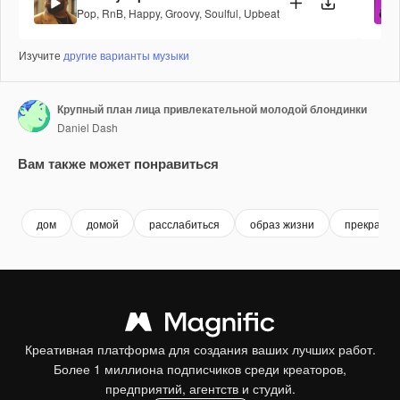
Pop
,
RnB
,
Happy
,
Groovy
,
Soulful
,
Upbeat
Изучите
другие варианты музыки
Крупный план лица привлекательной молодой блондинки
Daniel Dash
Вам также может понравиться
Premium
Premium
Premium
Premium
дом
домой
расслабиться
образ жизни
прекрасн
Креативная платформа для создания ваших лучших работ.
Более 1 миллиона подписчиков среди креаторов,
предприятий, агентств и студий.