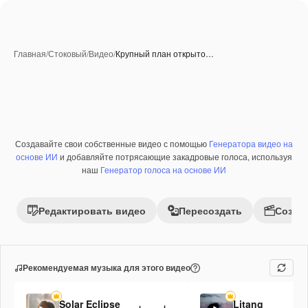
Главная
/
Стоковый
/
Видео
/
Крупный план открыто…
Созданные при помощи ИИ
Создавайте свои собственные видео с помощью
Генератора видео на
Премиум
основе ИИ
и добавляйте потрясающие закадровые голоса, используя
наш
Генератор голоса на основе ИИ
Редактировать видео
Пересоздать
Созда
Рекомендуемая музыка для этого видео
Solar Eclipse
Litang