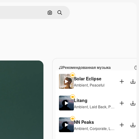
Поиск по изображению
Поиск
Рекомендованная музыка
Solar Eclipse
Ambient
,
Peaceful
Litang
Ambient
,
Laid Back
,
Peaceful
,
Hopeful
NN Peaks
Ambient
,
Corporate
,
Laid Back
,
Peacef