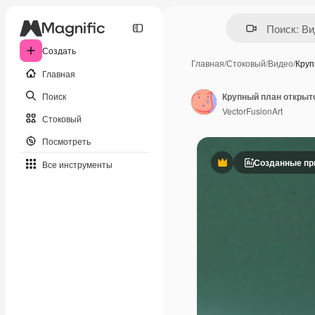
Создать
Главная
/
Стоковый
/
Видео
/
Круп
Главная
Поиск
VectorFusionArt
Стоковый
Посмотреть
Созданные пр
Все инструменты
Премиум