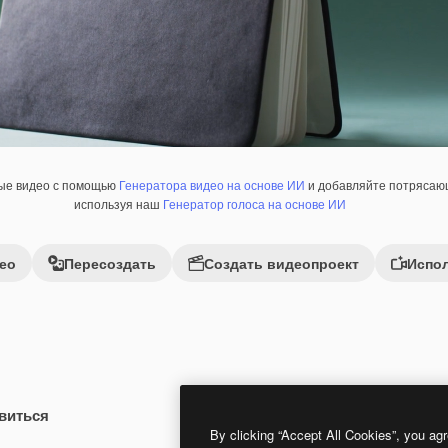
ные видео с помощью
Генератора видео на основе ИИ
и добавляйте потрясающ
используя наш
Генератор голоса на основе ИИ
ео
Пересоздать
Создать видеопроект
Испол
виться
 помощью ИИ
Premium
Premium
Сгенерировано с помощью ИИ
By clicking “Accept All Cookies”, you agr