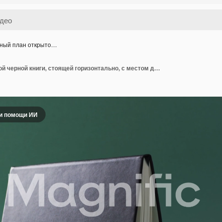
ный план открыто…
Крупный план открытой черной книги, стоящей горизонтально, с местом для текста на зеленом фоне в замедленной съемке
и помощи ИИ