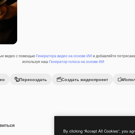
ные видео с помощью
Генератора видео на основе ИИ
и добавляйте потрясающ
используя наш
Генератор голоса на основе ИИ
ео
Пересоздать
Создать видеопроект
Испол
виться
 помощью ИИ
Premium
Premium
Сгенерировано с помощью ИИ
By clicking “Accept All Cookies”, you agr