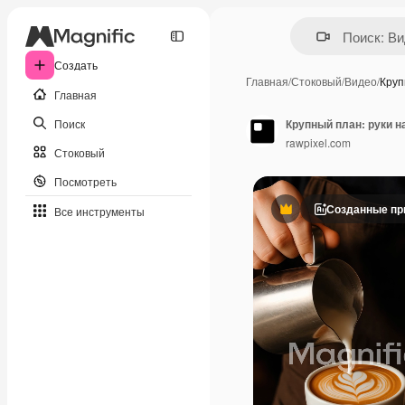
Создать
Главная
/
Стоковый
/
Видео
/
Круп
Главная
Поиск
Крупный план: руки н
rawpixel.com
Стоковый
Посмотреть
Созданные пр
Все инструменты
Премиум