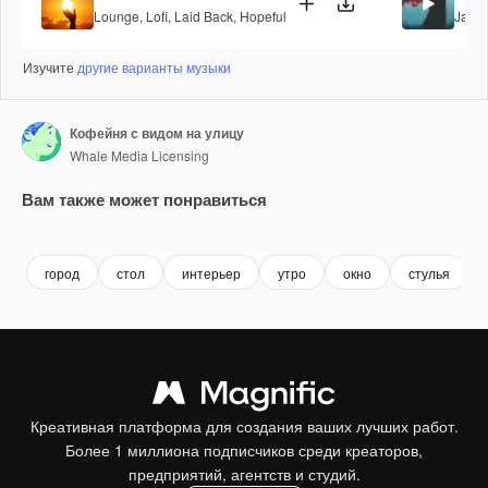
Lounge
,
Lofi
,
Laid Back
,
Hopeful
Jazz
,
Изучите
другие варианты музыки
Кофейня с видом на улицу
Whale Media Licensing
Вам также может понравиться
Premium
Premium
Premium
Premium
город
стол
интерьер
утро
окно
стулья
Креативная платформа для создания ваших лучших работ.
Более 1 миллиона подписчиков среди креаторов,
предприятий, агентств и студий.