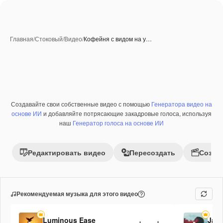
Главная
/
Стоковый
/
Видео
/
Кофейня с видом на у…
Созданные при помощи ИИ
Создавайте свои собственные видео с помощью
Генератора видео на
Премиум
основе ИИ
и добавляйте потрясающие закадровые голоса, используя
наш
Генератор голоса на основе ИИ
Редактировать видео
Пересоздать
Созда
Рекомендуемая музыка для этого видео
Luminous Ease
Jaz