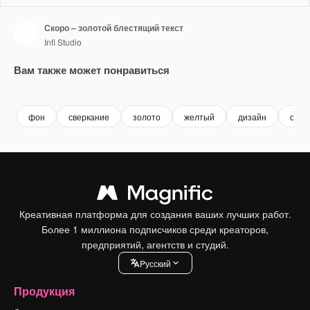
Скоро – золотой блестящий текст
Infi Studio
Вам также может понравиться
Premium
Premium
Premium
Premium
фон
сверкание
золото
желтый
дизайн
объя
Креативная платформа для создания ваших лучших работ.
Более 1 миллиона подписчиков среди креаторов,
предприятий, агентств и студий.
Pусский
Продукция