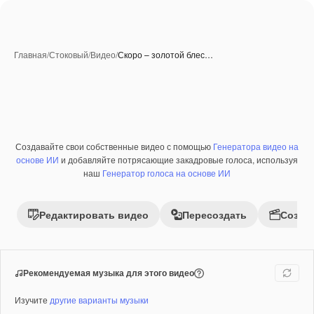
Главная
/
Стоковый
/
Видео
/
Скоро – золотой блес…
Создавайте свои собственные видео с помощью
Генератора видео на
Премиум
основе ИИ
и добавляйте потрясающие закадровые голоса, используя
наш
Генератор голоса на основе ИИ
Редактировать видео
Пересоздать
Созда
Рекомендуемая музыка для этого видео
Изучите
другие варианты музыки