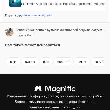
Electronic
,
Ambient
,
Laid Back
,
Peaceful
,
Sentimental
,
Melancholic
Изучите
другие варианты музыки
Конвейерная лента с бутылками питьевой воды на современном заводе по производству напитков
Eugene Gorun
Вам также может понравиться
Premium
Premium
Premium
Premium
вода
бизнес
фон
работай
линия
новый
Креативная платформа для создания ваших лучших работ.
Более 1 миллиона подписчиков среди креаторов,
предприятий, агентств и студий.