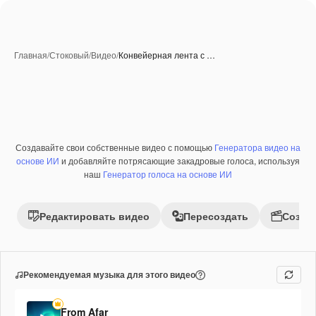
Главная
/
Стоковый
/
Видео
/
Конвейерная лента с …
Создавайте свои собственные видео с помощью
Генератора видео на
Премиум
основе ИИ
и добавляйте потрясающие закадровые голоса, используя
наш
Генератор голоса на основе ИИ
Редактировать видео
Пересоздать
Созда
Рекомендуемая музыка для этого видео
From Afar