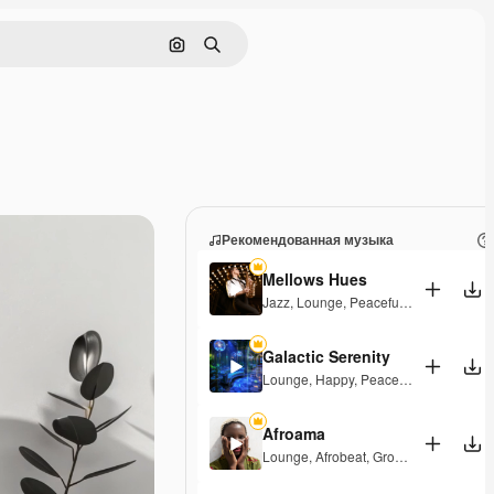
Поиск по изображению
Поиск
Рекомендованная музыка
Mellows Hues
Jazz
,
Lounge
,
Peaceful
,
Playful
Galactic Serenity
Lounge
,
Happy
,
Peaceful
Afroama
Lounge
,
Afrobeat
,
Groovy
,
Peaceful
,
So