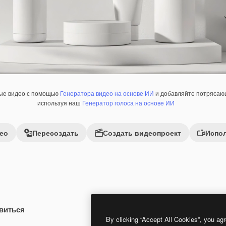
ные видео с помощью
Генератора видео на основе ИИ
и добавляйте потрясающ
используя наш
Генератор голоса на основе ИИ
ео
Пересоздать
Создать видеопроект
Испол
виться
Premium
Premium
By clicking “Accept All Cookies”, you agr