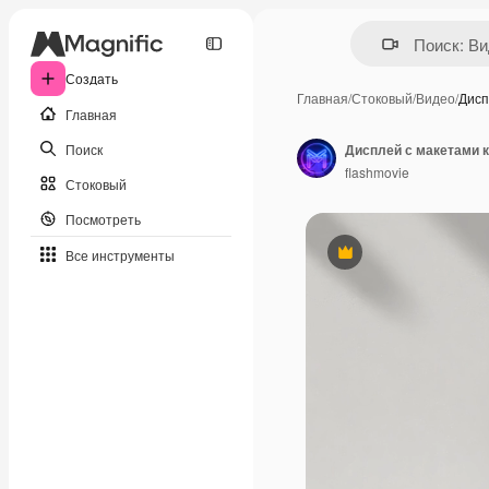
Создать
Главная
/
Стоковый
/
Видео
/
Дисп
Главная
Поиск
Дисплей с макетами к
flashmovie
Стоковый
Посмотреть
Все инструменты
Премиум