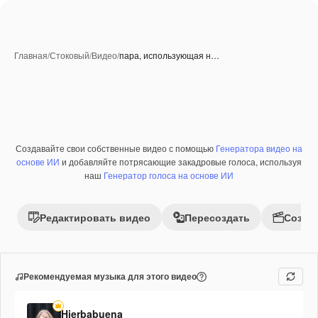
Главная
/
Стоковый
/
Видео
/
пара, использующая н…
Создавайте свои собственные видео с помощью
Генератора видео на
Премиум
основе ИИ
и добавляйте потрясающие закадровые голоса, используя
наш
Генератор голоса на основе ИИ
Редактировать видео
Пересоздать
Созда
Рекомендуемая музыка для этого видео
Hierbabuena