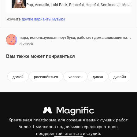
Pop
,
Acoustic
,
Laid Back
,
Peaceful
,
Hopeful
,
Sentimental
,
Melancho
Изучите
другие варианты музыки
пара, использующая ноутбуки, работает дома анимация кампании
djvstock
Вам также может понравиться
Premium
Premium
Premium
Premium
домой
расслабиться
человек
диван
дизайн
Креативная платформа для создания ваших лучших работ.
Более 1 миллиона подписчиков среди креаторов,
предприятий, агентств и студий.