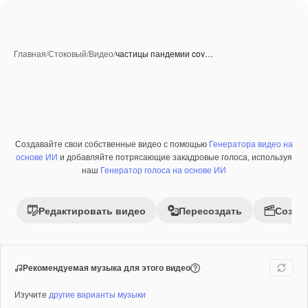
Главная
/
Стоковый
/
Видео
/
частицы пандемии cov…
Создавайте свои собственные видео с помощью
Генератора видео на
Премиум
основе ИИ
и добавляйте потрясающие закадровые голоса, используя
наш
Генератор голоса на основе ИИ
Редактировать видео
Пересоздать
Созда
Рекомендуемая музыка для этого видео
Изучите
другие варианты музыки