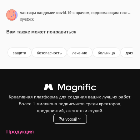
частицы пандемии covid-19 с врачом, поднимающим тесты анимация коробки
djvstock
Вам также может понравиться
Premium
Premium
Premium
Premium
защита
безопасность
лечение
больница
доктор
Креативная платформа для создания ваших лучших работ.
Более 1 миллиона подписчиков среди креаторов,
предприятий, агентств и студий.
Pусский
Продукция