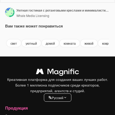
Уютная гостиная с ротанговыми креслами и минималистичным декором
Whale Media Licensing
Вам также может понравиться
Premium
Premium
Сгенерировано с помощью ИИ
Premium
Premium
Сгенериров
свет
уютный
домой
комната
живой
коврик
Креативная платформа для создания ваших лучших работ.
Более 1 миллиона подписчиков среди креаторов,
предприятий, агентств и студий.
Pусский
Продукция