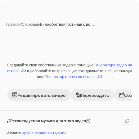
Главная
/
Стоковый
/
Видео
/
Уютная гостиная с ро…
Созданные при помощи ИИ
Создавайте свои собственные видео с помощью
Генератора видео на
Премиум
основе ИИ
и добавляйте потрясающие закадровые голоса, используя
наш
Генератор голоса на основе ИИ
Редактировать видео
Пересоздать
Созда
Рекомендуемая музыка для этого видео
Изучите
другие варианты музыки