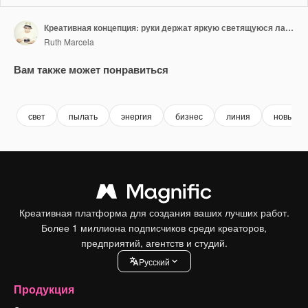
Креативная концепция: руки держат яркую светящуюся лампочку — идею
Ruth Marcela
Вам также может понравиться
Premium
Premium
Premium
Premium
свет
пылать
энергия
бизнес
линия
новый
Креативная платформа для создания ваших лучших работ.
Более 1 миллиона подписчиков среди креаторов,
предприятий, агентств и студий.
Pусский
Продукция