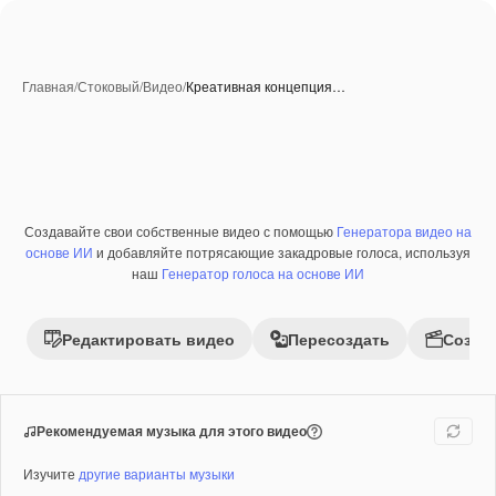
Главная
/
Стоковый
/
Видео
/
Креативная концепция…
Созданные при помощи ИИ
Создавайте свои собственные видео с помощью
Генератора видео на
Премиум
основе ИИ
и добавляйте потрясающие закадровые голоса, используя
наш
Генератор голоса на основе ИИ
Редактировать видео
Пересоздать
Созда
Рекомендуемая музыка для этого видео
Изучите
другие варианты музыки