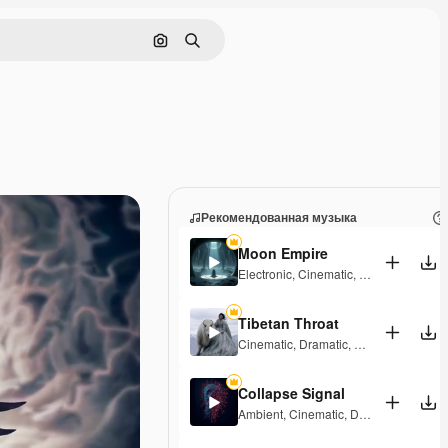
Поиск по изображению
Поиск
Рекомендованная музыка
Moon Empire
Electronic
,
Cinematic
,
Dramatic
,
Dark
,
Tibetan Throat
Cinematic
,
Dramatic
,
Dark
Collapse Signal
Ambient
,
Cinematic
,
Dark
,
Tension