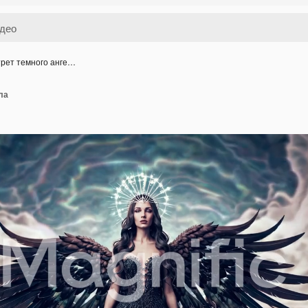
рет темного анге…
ла