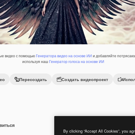
ные видео с помощью
Генератора видео на основе ИИ
и добавляйте потрясающ
используя наш
Генератор голоса на основе ИИ
ео
Пересоздать
Создать видеопроект
Испол
виться
Premium
Premium
Сгенерировано с помощью ИИ
By clicking “Accept All Cookies”, you agr