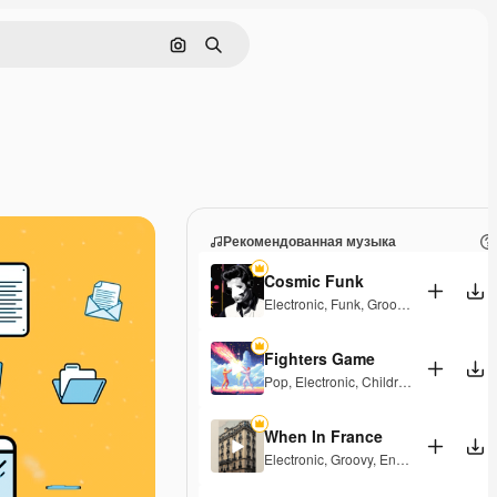
Поиск по изображению
Поиск
Рекомендованная музыка
Cosmic Funk
Electronic
,
Funk
,
Groovy
,
Energetic
Fighters Game
Pop
,
Electronic
,
Children
,
Synthwave
,
When In France
Electronic
,
Groovy
,
Energetic
,
Playful
,