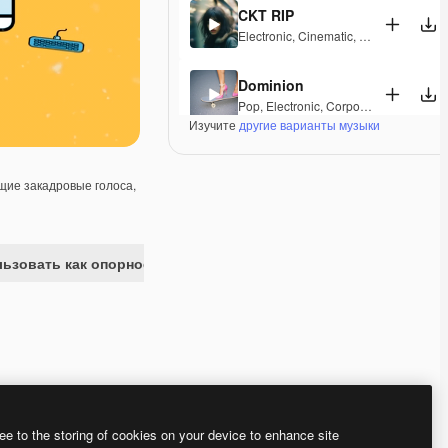
CKT RIP
Electronic
,
Cinematic
,
Epic
,
Dramatic
,
Dominion
Pop
,
Electronic
,
Corporate
,
Happy
,
Gro
Изучите
другие варианты музыки
Hand Covers Bruise
Electronic
,
Cinematic
,
Synthwave
,
Dra
ие закадровые голоса,
Freaky Trumpets
Pop
,
Electronic
,
Groovy
,
Energetic
,
Pla
ьзовать как опорное изображение
Nothing Can Stop Us
Pop
,
Electronic
,
Funk
,
Disco
,
Groovy
,
E
Bingo
Pop
,
Electronic
,
Groovy
,
Energetic
,
Pla
Premium
Premium
Сгенерировано с помощью ИИ
Premium
Premium
Сгенерировано с
ee to the storing of cookies on your device to enhance site