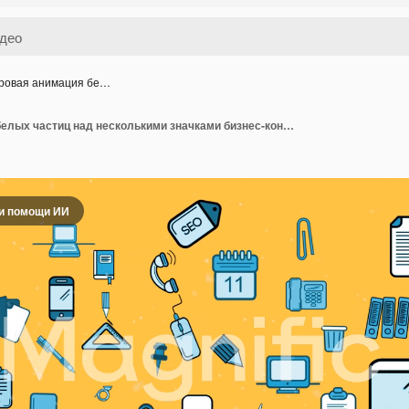
ровая анимация бе…
Цифровая анимация белых частиц над несколькими значками бизнес-концепций на желтом фоне.
и помощи ИИ