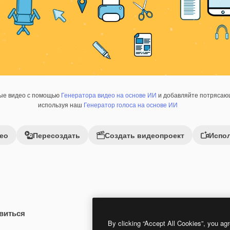
ные видео с помощью
Генератора видео на основе ИИ
и добавляйте потрясающ
используя наш
Генератор голоса на основе ИИ
ео
Пересоздать
Создать видеопроект
Испол
виться
 помощью ИИ
Premium
Premium
Сгенерировано с помощью ИИ
By clicking “Accept All Cookies”, you agr