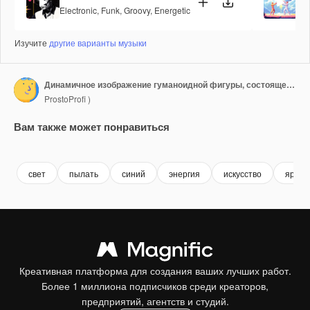
Electronic
,
Funk
,
Groovy
,
Energetic
Po
Изучите
другие варианты музыки
Динамичное изображение гуманоидной фигуры, состоящей из светящейся синей энергии, иллюстрирующее движение и скорость, когда она проносится сквозь темную пустоту, демонстрируя концепцию скорости и ловкости в футуристической среде
ProstoProfi )
Вам также может понравиться
Premium
Premium
Сгенерировано с помощью ИИ
Premium
Premium
Сгенериров
свет
пылать
синий
энергия
искусство
яркий
Креативная платформа для создания ваших лучших работ.
Более 1 миллиона подписчиков среди креаторов,
предприятий, агентств и студий.