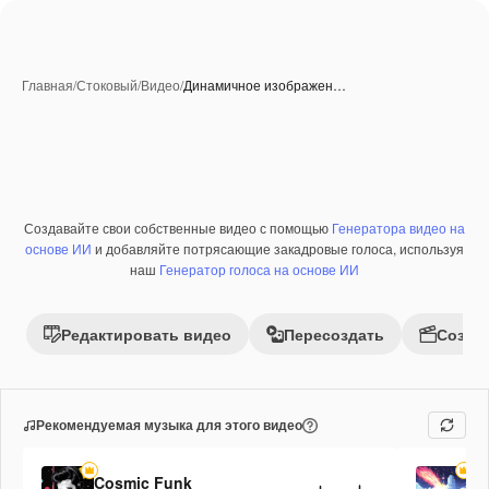
Главная
/
Стоковый
/
Видео
/
Динамичное изображен…
Созданные при помощи ИИ
Создавайте свои собственные видео с помощью
Генератора видео на
Премиум
основе ИИ
и добавляйте потрясающие закадровые голоса, используя
наш
Генератор голоса на основе ИИ
Редактировать видео
Пересоздать
Созда
Рекомендуемая музыка для этого видео
Cosmic Funk
Fi