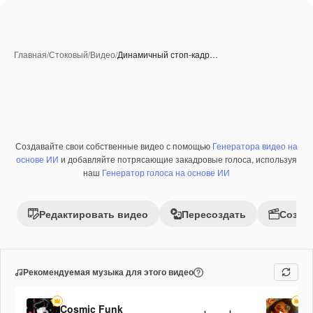
Главная
/
Стоковый
/
Видео
/
Динамичный стоп-кадр…
Созданные при помощи ИИ
Создавайте свои собственные видео с помощью
Генератора видео на
Премиум
основе ИИ
и добавляйте потрясающие закадровые голоса, используя
наш
Генератор голоса на основе ИИ
Редактировать видео
Пересоздать
Созда
Рекомендуемая музыка для этого видео
Cosmic Funk
Ge