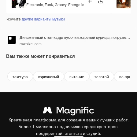
Electronic
,
Funk
,
Groovy
,
Energetic
Fu
Изучите
другие варианты музыки
Динамичный стоп-кадр: кусочки жареной курицы, погруженные в жидкость, снятые сбоку
rawpixel.com
Вам также может понравиться
Premium
Premium
Сгенерировано с помощью ИИ
Premium
Premium
Сгенериров
текстура
коричневый
питание
золотой
по-прежн
Креативная платформа для создания ваших лучших работ.
Более 1 миллиона подписчиков среди креаторов,
предприятий, агентств и студий.