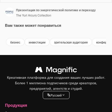
Презентация по энергетической политике и переходу
The Yuri Arcurs Collection
Вам также может понравиться
Premium
Premium
Premium
Premium
бизнес
инвестиции
зрительская аудитория
конферен
Креативная платформа для создания ваших лучших работ.
Более 1 миллиона подписчиков среди креаторов,
предприятий, агентств и студий.
Pусский
Продукция