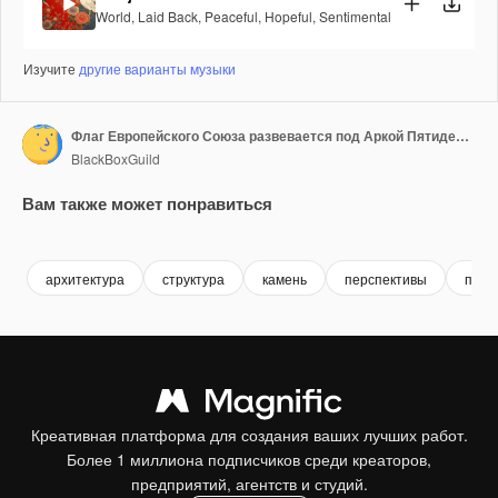
World
,
Laid Back
,
Peaceful
,
Hopeful
,
Sentimental
Изучите
другие варианты музыки
Флаг Европейского Союза развевается под Аркой Пятидесятилетия.
BlackBoxGuild
Вам также может понравиться
Premium
Premium
Premium
Premium
архитектура
структура
камень
перспективы
памя
Креативная платформа для создания ваших лучших работ.
Более 1 миллиона подписчиков среди креаторов,
предприятий, агентств и студий.