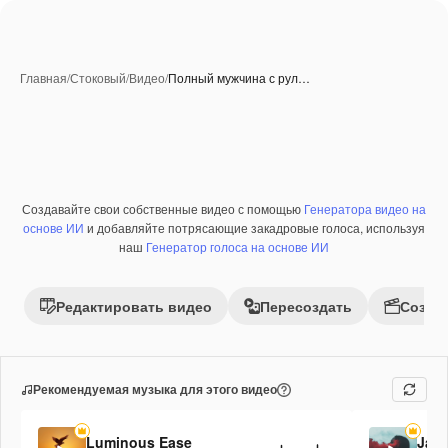
Главная
/
Стоковый
/
Видео
/
Полный мужчина с рул…
Создавайте свои собственные видео с помощью
Генератора видео на
Премиум
основе ИИ
и добавляйте потрясающие закадровые голоса, используя
наш
Генератор голоса на основе ИИ
Редактировать видео
Пересоздать
Созда
Рекомендуемая музыка для этого видео
Luminous Ease
Jaz