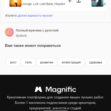
Lounge
,
Lofi
,
Laid Back
,
Hopeful
Jazz
,
Изучите
другие варианты музыки
Полный мужчина с рулеткой
djvstock
Вам также может понравиться
Premium
Premium
Premium
Premium
рост
тело
развитие
иллюстрация
здоровье
Креативная платформа для создания ваших лучших работ.
Более 1 миллиона подписчиков среди креаторов,
предприятий, агентств и студий.