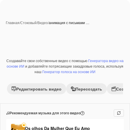
Главная
/
Стоковый
/
Видео
/
анимация с письмами …
Создавайте свои собственные видео с помощью
Генератора видео на
Премиум
основе ИИ
и добавляйте потрясающие закадровые голоса, используя
наш
Генератор голоса на основе ИИ
Редактировать видео
Пересоздать
Созда
Рекомендуемая музыка для этого видео
Os olhos Da Mulher Que Eu Amo