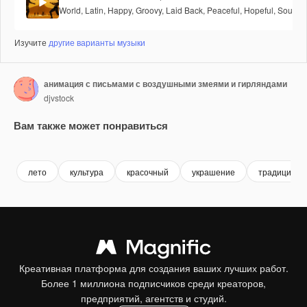
World
,
Latin
,
Happy
,
Groovy
,
Laid Back
,
Peaceful
,
Hopeful
,
Soulful
Изучите
другие варианты музыки
анимация с письмами с воздушными змеями и гирляндами
djvstock
Вам также может понравиться
Premium
Premium
Premium
Premium
лето
культура
красочный
украшение
традиция
Креативная платформа для создания ваших лучших работ.
Более 1 миллиона подписчиков среди креаторов,
предприятий, агентств и студий.