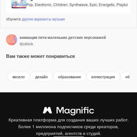
Pop
,
Electronic
,
Children
,
Synthwave
,
Epic
,
Energetic
,
Playful
Изучите
другие варианты музыки
анимация пяти маленьких детских персонажей
djvstock
Вам также может понравиться
Premium
Premium
Premium
Premium
весело
дизайн
образование
иллюстрация
обуче
Креативная платформа для создания ваших лучших работ.
Более 1 миллиона подписчиков среди креаторов,
предприятий, агентств и студий.