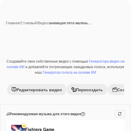
Главная
/
Стоковый
/
Видео
/
анимация пяти малень…
Создавайте свои собственные видео с помощью
Генератора видео на
Премиум
основе ИИ
и добавляйте потрясающие закадровые голоса, используя
наш
Генератор голоса на основе ИИ
Редактировать видео
Пересоздать
Созда
Рекомендуемая музыка для этого видео
Fighters Game