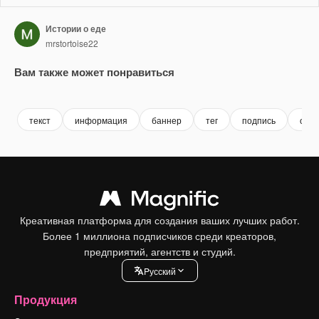
Истории о еде
mrstortoise22
Вам также может понравиться
Premium
Premium
Premium
Premium
текст
информация
баннер
тег
подпись
опи
Креативная платформа для создания ваших лучших работ.
Более 1 миллиона подписчиков среди креаторов,
предприятий, агентств и студий.
Pусский
Продукция