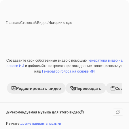
Главная
/
Стоковый
/
Видео
/
Истории о еде
Создавайте свои собственные видео с помощью
Генератора видео на
Премиум
основе ИИ
и добавляйте потрясающие закадровые голоса, используя
наш
Генератор голоса на основе ИИ
Редактировать видео
Пересоздать
Созда
Рекомендуемая музыка для этого видео
Изучите
другие варианты музыки