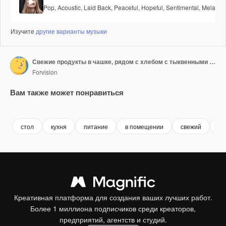
Pop
,
Acoustic
,
Laid Back
,
Peaceful
,
Hopeful
,
Sentimental
,
Melancho
Изучите
другие варианты музыки
Свежие продукты в чашке, рядом с хлебом с тыквенными семечками 1
Forvision
Вам также может понравиться
Premium
Premium
Premium
Premium
стол
кухня
питание
в помещении
свежий
до
Креативная платформа для создания ваших лучших работ.
Более 1 миллиона подписчиков среди креаторов,
предприятий, агентств и студий.