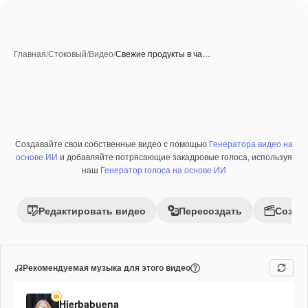
Главная
/
Стоковый
/
Видео
/
Свежие продукты в ча…
Создавайте свои собственные видео с помощью
Генератора видео на
Премиум
основе ИИ
и добавляйте потрясающие закадровые голоса, используя
наш
Генератор голоса на основе ИИ
Редактировать видео
Пересоздать
Созда
Рекомендуемая музыка для этого видео
Hierbabuena