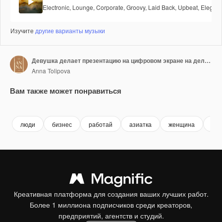
Electronic
,
Lounge
,
Corporate
,
Groovy
,
Laid Back
,
Upbeat
,
Elegant
Изучите
другие варианты музыки
Девушка делает презентацию на цифровом экране на деловой встрече
Anna Tolipova
Вам также может понравиться
Premium
Premium
Premium
Premium
люди
бизнес
работай
азиатка
женщина
оф
Креативная платформа для создания ваших лучших работ.
Более 1 миллиона подписчиков среди креаторов,
предприятий, агентств и студий.