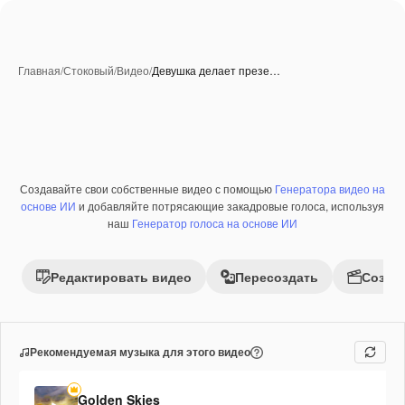
Главная
/
Стоковый
/
Видео
/
Девушка делает презе…
Создавайте свои собственные видео с помощью
Генератора видео на
Премиум
основе ИИ
и добавляйте потрясающие закадровые голоса, используя
наш
Генератор голоса на основе ИИ
Редактировать видео
Пересоздать
Созда
Рекомендуемая музыка для этого видео
Golden Skies