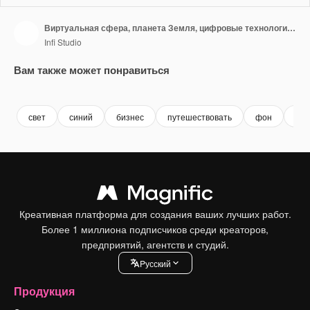
Виртуальная сфера, планета Земля, цифровые технологии, киберпространство, голограмма планеты Земля, карта мира, пути
Infi Studio
Вам также может понравиться
Premium
Premium
Premium
Premium
Сгенериров
свет
синий
бизнес
путешествовать
фон
про
Креативная платформа для создания ваших лучших работ.
Более 1 миллиона подписчиков среди креаторов,
предприятий, агентств и студий.
Pусский
Продукция