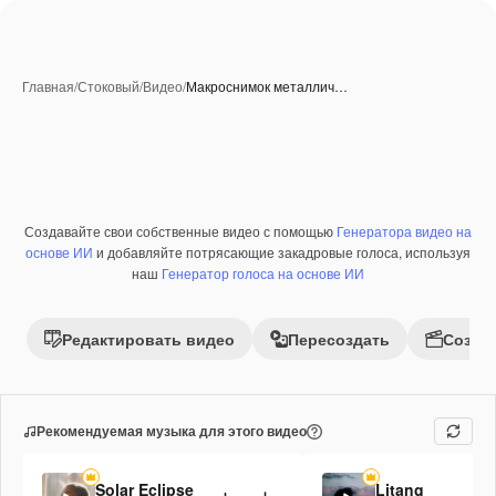
Главная
/
Стоковый
/
Видео
/
Макроснимок металлич…
Создавайте свои собственные видео с помощью
Генератора видео на
Премиум
основе ИИ
и добавляйте потрясающие закадровые голоса, используя
наш
Генератор голоса на основе ИИ
Редактировать видео
Пересоздать
Созда
Рекомендуемая музыка для этого видео
Solar Eclipse
Litang