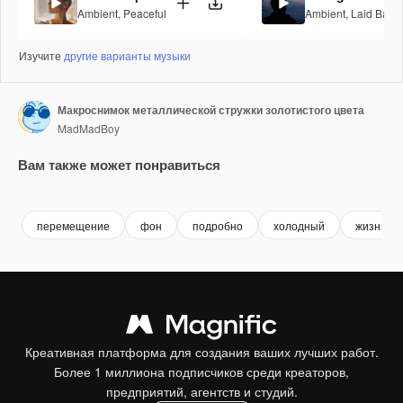
Ambient
,
Peaceful
Ambient
,
Laid Back
Изучите
другие варианты музыки
Макроснимок металлической стружки золотистого цвета
MadMadBoy
Вам также может понравиться
Premium
Premium
Premium
Premium
перемещение
фон
подробно
холодный
жизнь
Креативная платформа для создания ваших лучших работ.
Более 1 миллиона подписчиков среди креаторов,
предприятий, агентств и студий.