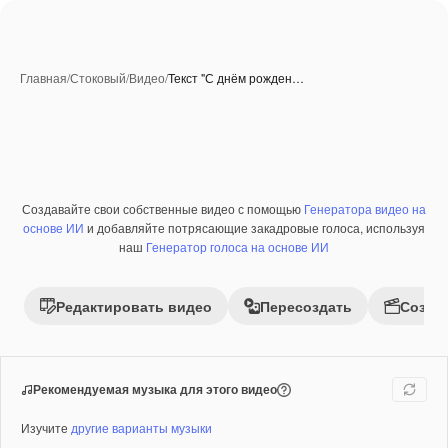
Главная
/
Стоковый
/
Видео
/
Текст "С днём рожден…
Созданные при помощи ИИ
Создавайте свои собственные видео с помощью
Генератора видео на
Премиум
основе ИИ
и добавляйте потрясающие закадровые голоса, используя
наш
Генератор голоса на основе ИИ
Редактировать видео
Пересоздать
Созда
Рекомендуемая музыка для этого видео
Изучите
другие варианты музыки