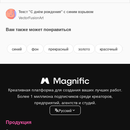
Текст "С днём рождения" с синим взрывом
VectorFusionArt
Вам также может понравиться
Premium
Premium
Сгенерировано с помощью ИИ
Premium
Premium
синий
фон
прекрасный
золото
красочный
п
Креативная платформа для создания ваших лучших работ.
Более 1 миллиона подписчиков среди креаторов,
предприятий, агентств и студий.
Pусский
Продукция