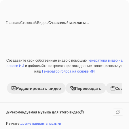
Главная
/
Стоковый
/
Видео
/
Счастливый мальчик м…
Созданные при помощи ИИ
Создавайте свои собственные видео с помощью
Генератора видео на
Премиум
основе ИИ
и добавляйте потрясающие закадровые голоса, используя
наш
Генератор голоса на основе ИИ
Редактировать видео
Пересоздать
Созда
Рекомендуемая музыка для этого видео
Изучите
другие варианты музыки