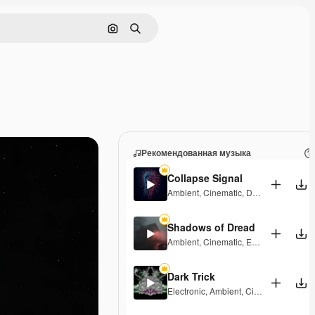
Поиск по изображению
Поиск
Рекомендованная музыка
Collapse Signal
Ambient
,
Cinematic
,
Dark
,
Tension
Shadows of Dread
Ambient
,
Cinematic
,
Epic
,
Dark
,
Tensi
Dark Trick
Electronic
,
Ambient
,
Cinematic
,
Dark
,