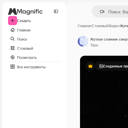
Создать
Главная
/
Стоковый
/
Видео
/
Жутк
Главная
Поиск
Tibor
Стоковый
Посмотреть
Созданные пр
Все инструменты
Премиум