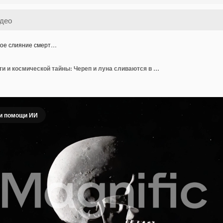
ое слияние смерт…
Жуткое слияние смерти и космической тайны: Череп и луна сливаются в звездной бездне, отражая интригу темной стороны Вселенной.
и помощи ИИ