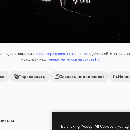
ные видео с помощью
Генератора видео на основе ИИ
и добавляйте потрясающ
используя наш
Генератор голоса на основе ИИ
ео
Пересоздать
Создать видеопроект
Испол
виться
Premium
Premium
Сгенерировано с помощью ИИ
By clicking “Accept All Cookies”, you agr