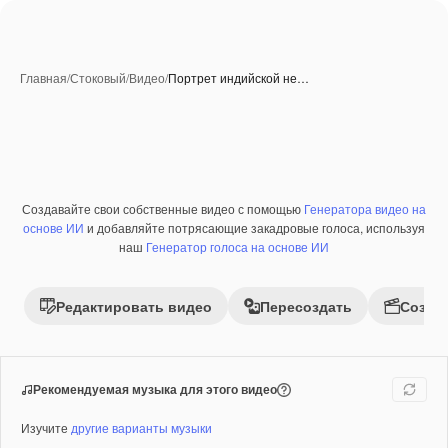
Главная
/
Стоковый
/
Видео
/
Портрет индийской не…
Создавайте свои собственные видео с помощью
Генератора видео на
Премиум
основе ИИ
и добавляйте потрясающие закадровые голоса, используя
наш
Генератор голоса на основе ИИ
Редактировать видео
Пересоздать
Созда
Рекомендуемая музыка для этого видео
Изучите
другие варианты музыки