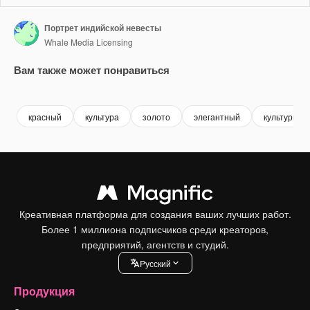
Портрет индийской невесты
Whale Media Licensing
Вам также может понравиться
Premium
Premium
Premium
Premium
Сгенериров
красный
культура
золото
элегантный
культурный
Креативная платформа для создания ваших лучших работ.
Более 1 миллиона подписчиков среди креаторов,
предприятий, агентств и студий.
Pусский
Продукция