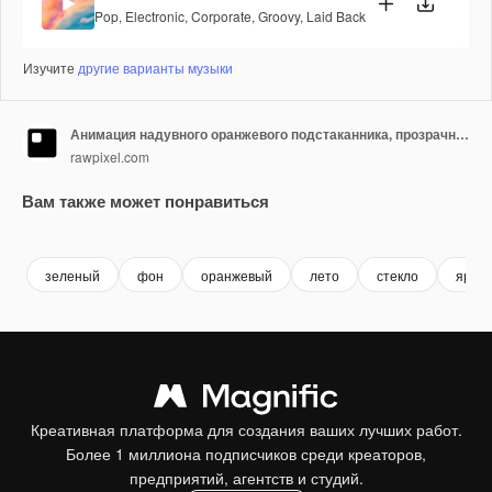
Pop
,
Electronic
,
Corporate
,
Groovy
,
Laid Back
Изучите
другие варианты музыки
Анимация надувного оранжевого подстаканника, прозрачное видео 4K, зеленый экран
rawpixel.com
Вам также может понравиться
Premium
Premium
Сгенерировано с помощью ИИ
Premium
Premium
Сгенериров
зеленый
фон
оранжевый
лето
стекло
яркий
Креативная платформа для создания ваших лучших работ.
Более 1 миллиона подписчиков среди креаторов,
предприятий, агентств и студий.