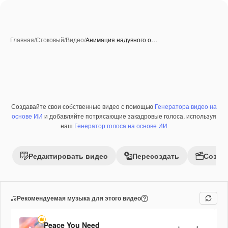
Главная
/
Стоковый
/
Видео
/
Анимация надувного о…
Созданные при помощи ИИ
Создавайте свои собственные видео с помощью
Генератора видео на
Премиум
основе ИИ
и добавляйте потрясающие закадровые голоса, используя
наш
Генератор голоса на основе ИИ
Редактировать видео
Пересоздать
Созда
Рекомендуемая музыка для этого видео
Peace You Need