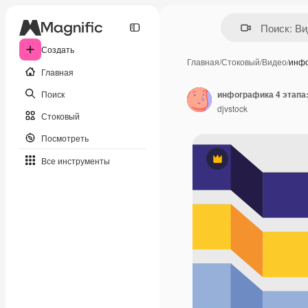
Создать
Главная
/
Стоковый
/
Видео
/
инфо
Главная
Поиск
инфографика 4 этапа:
djvstock
Стоковый
Посмотреть
Все инструменты
Премиум