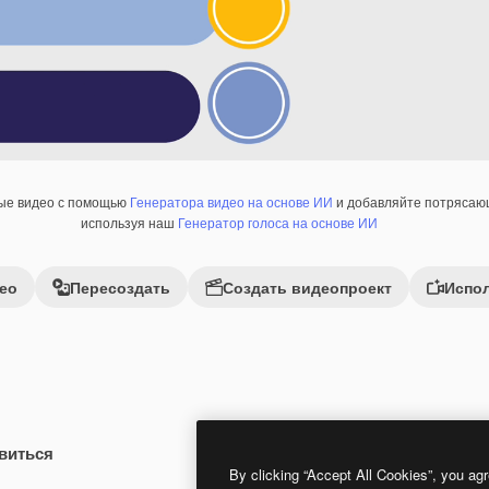
ные видео с помощью
Генератора видео на основе ИИ
и добавляйте потрясающ
используя наш
Генератор голоса на основе ИИ
ео
Пересоздать
Создать видеопроект
Испол
виться
Premium
Premium
By clicking “Accept All Cookies”, you agr