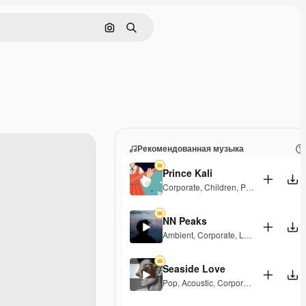
Поиск по изображению
Поиск
Рекомендованная музыка
Prince Kali
Corporate
,
Children
,
Peaceful
,
Hopefu
NN Peaks
Ambient
,
Corporate
,
Laid Back
,
Peacef
Seaside Love
Pop
,
Acoustic
,
Corporate
,
Peaceful
,
Ho