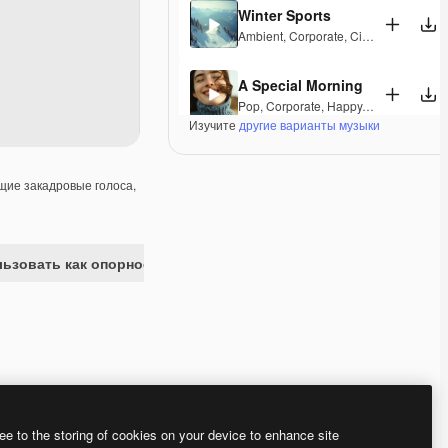
Winter Sports
Ambient
,
Corporate
,
Cinematic
,
Peacef
A Special Morning
Pop
,
Corporate
,
Happy
,
Laid Back
,
Pea
Изучите
другие варианты музыки
Fine Day Anthem
Pop
,
Corporate
,
Happy
,
Groovy
,
Peacef
ие закадровые голоса,
Luxury Escape
Corporate
,
Epic
,
Groovy
,
Peaceful
,
Ele
ьзовать как опорное изображение
Calming State
Pop
,
Acoustic
,
Corporate
,
Laid Back
,
P
Ozone
Electronic
,
Ambient
,
Corporate
,
Laid B
Premium
Premium
ee to the storing of cookies on your device to enhance site