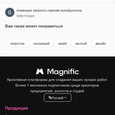
Анимация эффекта горения калейдоскопа
Getty Images
Вам также может понравиться
Premium
Premium
Premium
Premium
искусство
пылающий
яркий
желтый
дизайн
Креативная платформа для создания ваших лучших работ.
Более 1 миллиона подписчиков среди креаторов,
предприятий, агентств и студий.
Pусский
Продукция