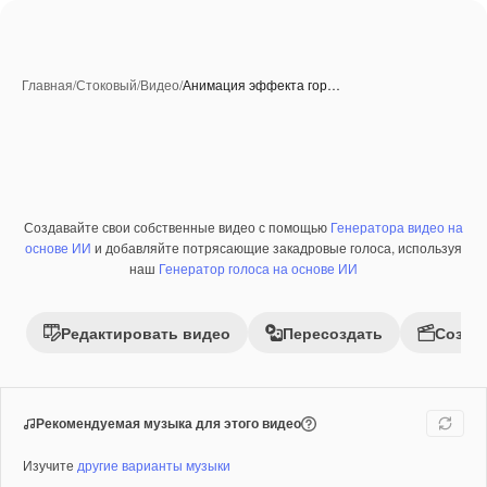
Главная
/
Стоковый
/
Видео
/
Анимация эффекта гор…
Создавайте свои собственные видео с помощью
Генератора видео на
Премиум
основе ИИ
и добавляйте потрясающие закадровые голоса, используя
наш
Генератор голоса на основе ИИ
Редактировать видео
Пересоздать
Созда
Рекомендуемая музыка для этого видео
Изучите
другие варианты музыки