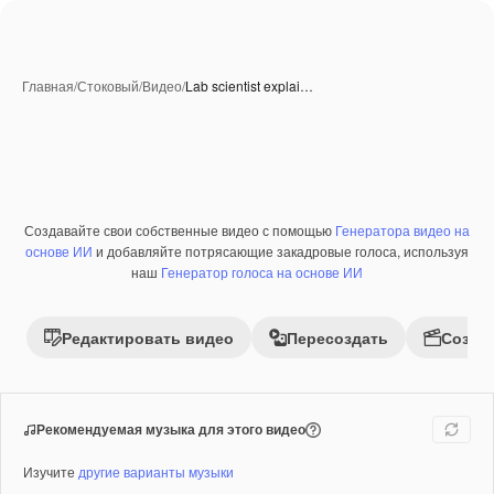
Главная
/
Стоковый
/
Видео
/
Lab scientist explai…
Создавайте свои собственные видео с помощью
Генератора видео на
Премиум
основе ИИ
и добавляйте потрясающие закадровые голоса, используя
наш
Генератор голоса на основе ИИ
Редактировать видео
Пересоздать
Созда
Рекомендуемая музыка для этого видео
Изучите
другие варианты музыки