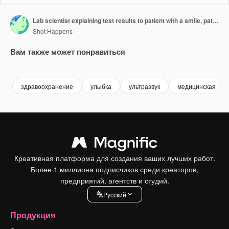
Lab scientist explaining test results to patient with a smile, patient nodding in approval of the favorable results, demonstrating a positive doctor-patient interaction in a clinical setting
Shot Happens
Вам также может понравиться
Premium
Premium
Premium
Premium
здравоохранение
улыбка
ультразвук
медицинская по
Креативная платформа для создания ваших лучших работ.
Более 1 миллиона подписчиков среди креаторов,
предприятий, агентств и студий.
Pусский
Продукция